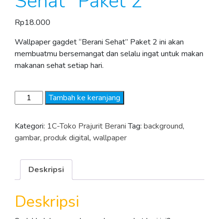
Sehat” Paket 2
Rp
18.000
Wallpaper gagdet “Berani Sehat” Paket 2 ini akan
membuatmu bersemangat dan selalu ingat untuk makan
makanan sehat setiap hari.
Kuantitas
Tambah ke keranjang
Wallpaper
"Berani
Kategori:
1C-Toko Prajurit Berani
Tag:
background
,
Sehat"
gambar
,
produk digital
,
wallpaper
Paket
2
Deskripsi
Deskripsi