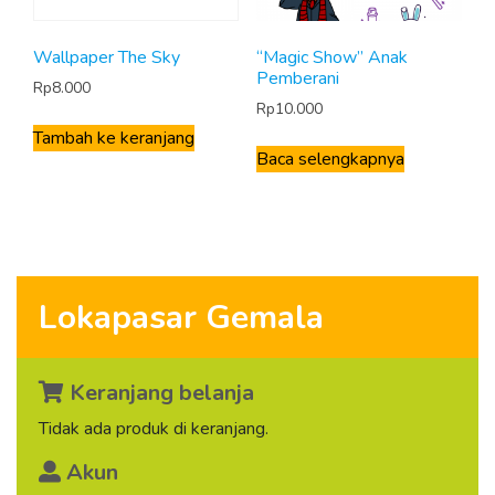
Wallpaper The Sky
“Magic Show” Anak
Pemberani
Rp
8.000
Rp
10.000
Tambah ke keranjang
Baca selengkapnya
Lokapasar Gemala
Keranjang belanja
Tidak ada produk di keranjang.
Akun