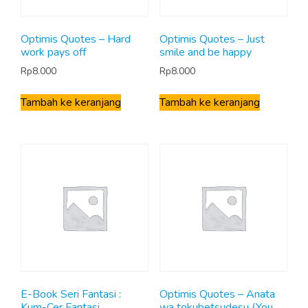
Optimis Quotes – Hard
Optimis Quotes – Just
work pays off
smile and be happy
Rp
8.000
Rp
8.000
Tambah ke keranjang
Tambah ke keranjang
E-Book Seri Fantasi :
Optimis Quotes – Anata
Kum-Cer Fantasi
wa tokubetsudesu (You