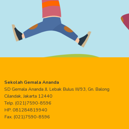
Sekolah Gemala Ananda
SD Gemala Ananda Jl. Lebak Bulus III/93, Gn. Balong
Cilandak, Jakarta 12440
Telp. (021)7590-8596
HP. 081284819940
Fax. (021)7590-8596