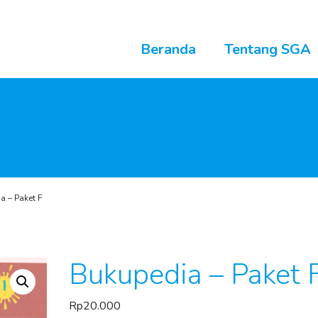
Beranda
Tentang SGA
a – Paket F
Bukupedia – Paket 
Rp
20.000