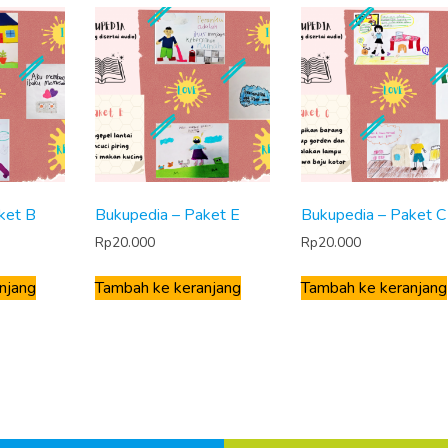
ket B
Bukupedia – Paket E
Bukupedia – Paket C
Rp
20.000
Rp
20.000
njang
Tambah ke keranjang
Tambah ke keranjang