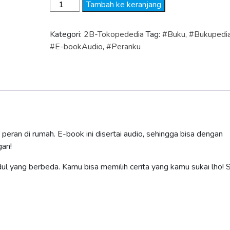
Kuantitas
Tambah ke keranjang
Bukupedia
-
Kategori:
2B-Tokopededia
Tag:
#Buku
,
#Bukupedi
Paket
#E-bookAudio
,
#Peranku
F
 peran di rumah. E-book ini disertai audio, sehingga bisa dengan
gan!
udul yang berbeda. Kamu bisa memilih cerita yang kamu sukai lho! 