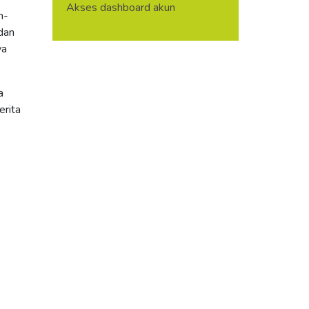
Akses dashboard akun
n-
 dan
ya
a
erita